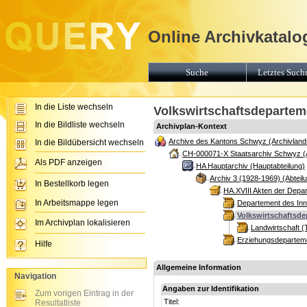
Online Archivkatalo
Suche
Letztes Suchr
In die Liste wechseln
Volkswirtschaftsdeparteme
In die Bildliste wechseln
Archivplan-Kontext
Archive des Kantons Schwyz (Archivland
In die Bildübersicht wechseln
CH-000071-X Staatsarchiv Schwyz (
Als PDF anzeigen
HA Hauptarchiv (Hauptabteilung)
Archiv 3 (1928-1969) (Abteil
In Bestellkorb legen
HA.XVIII Akten der Depa
In Arbeitsmappe legen
Departement des Inn
Volkswirtschaftsde
Im Archivplan lokalisieren
Landwirtschaft (
Erziehungsdeparteme
Hilfe
Allgemeine Information
Navigation
Angaben zur Identifikation
Zum vorigen Eintrag in der
Titel:
Resultatliste