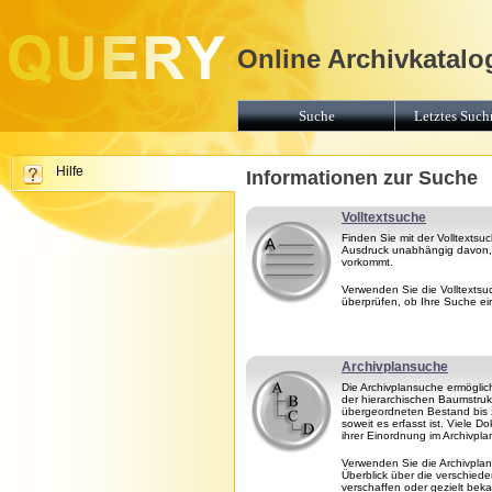
Online Archivkatalo
Suche
Letztes Suchr
Hilfe
Informationen zur Suche
Volltextsuche
Finden Sie mit der Volltextsu
Ausdruck unabhängig davon, 
vorkommt.
Verwenden Sie die Volltextsu
überprüfen, ob Ihre Suche ein
Archivplansuche
Die Archivplansuche ermöglic
der hierarchischen Baumstruk
übergeordneten Bestand bis
soweit es erfasst ist. Viele 
ihrer Einordnung im Archivpla
Verwenden Sie die Archivpla
Überblick über die verschie
verschaffen oder gezielt be