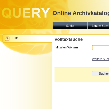
Online Archivkatalo
Suche
Letztes Suchr
Hilfe
Volltextsuche
Mit allen Wörtern
Weitere Suc