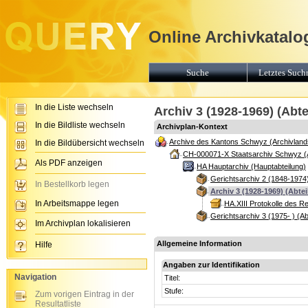
Online Archivkatalo
Suche
Letztes Suchr
In die Liste wechseln
Archiv 3 (1928-1969) (Abte
In die Bildliste wechseln
Archivplan-Kontext
Archive des Kantons Schwyz (Archivland
In die Bildübersicht wechseln
CH-000071-X Staatsarchiv Schwyz (
Als PDF anzeigen
HA Hauptarchiv (Hauptabteilung)
Gerichtsarchiv 2 (1848-1974)
In Bestellkorb legen
Archiv 3 (1928-1969) (Abte
In Arbeitsmappe legen
HA.XIII Protokolle des 
Gerichtsarchiv 3 (1975- ) (Ab
Im Archivplan lokalisieren
Allgemeine Information
Hilfe
Angaben zur Identifikation
Navigation
Titel:
Stufe:
Zum vorigen Eintrag in der
Resultatliste