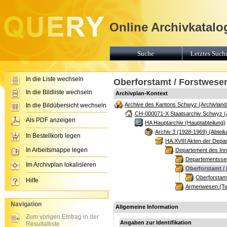
Online Archivkatalo
Suche
Letztes Suchr
In die Liste wechseln
Oberforstamt / Forstwesen
In die Bildliste wechseln
Archivplan-Kontext
Archive des Kantons Schwyz (Archivland
In die Bildübersicht wechseln
CH-000071-X Staatsarchiv Schwyz (
Als PDF anzeigen
HA Hauptarchiv (Hauptabteilung)
Archiv 3 (1928-1969) (Abteil
In Bestellkorb legen
HA.XVIII Akten der Depa
In Arbeitsmappe legen
Departement des Inn
Departementssekr
Im Archivplan lokalisieren
Oberforstamt /
Oberforstamt
Hilfe
Armenwesen (Tei
Navigation
Allgemeine Information
Zum vorigen Eintrag in der
Angaben zur Identifikation
Resultatliste