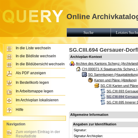
Online Archivkatalo
Suche
Letztes Suchr
In die Liste wechseln
SG.CIII.694 Gersauer-Dorf
In die Bildliste wechseln
Archivplan-Kontext
Archive des Kantons Schwyz (Archivland
In die Bildübersicht wechseln
CH-000071-X Staatsarchiv Schwyz (
Als PDF anzeigen
SG Sammlungen (Hauptabteilung
Karten und Pläne (Abteilung)
In Bestellkorb legen
SG.CIII Karten und Plän
In Arbeitsmappe legen
SG.CIII.693 Gersaue
SG.CIII.694 Gersau
Im Archivplan lokalisieren
SG.CIII.695 Innerer 
Hilfe
Allgemeine Information
Navigation
Angaben zur Identifikation
Signatur:
Zum vorigen Eintrag in der
Resultatliste
Signatur Archivplan: