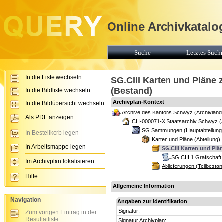
Online Archivkatalo
Suche
Letztes Suchr
In die Liste wechseln
SG.CIII Karten und Pläne
(Bestand)
In die Bildliste wechseln
Archivplan-Kontext
In die Bildübersicht wechseln
Archive des Kantons Schwyz (Archivland
Als PDF anzeigen
CH-000071-X Staatsarchiv Schwyz (
SG Sammlungen (Hauptabteilung
In Bestellkorb legen
Karten und Pläne (Abteilung)
In Arbeitsmappe legen
SG.CIII Karten und Pl
SG.CIII.1 Grafschaf
Im Archivplan lokalisieren
Ablieferungen (Teilbesta
Hilfe
Allgemeine Information
Navigation
Angaben zur Identifikation
Signatur:
Zum vorigen Eintrag in der
Resultatliste
Signatur Archivplan: