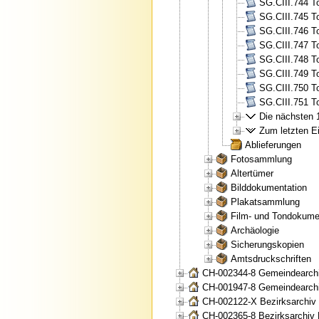
SG.CIII.744 To
SG.CIII.745 To
SG.CIII.746 To
SG.CIII.747 To
SG.CIII.748 To
SG.CIII.749 To
SG.CIII.750 To
SG.CIII.751 To
Die nächsten 1
Zum letzten Ei
Ablieferungen
Fotosammlung
Altertümer
Bilddokumentation
Plakatsammlung
Film- und Tondokume
Archäologie
Sicherungskopien
Amtsdruckschriften
CH-002344-8 Gemeindearchi
CH-001947-8 Gemeindearchi
CH-002122-X Bezirksarchiv
CH-002365-8 Bezirksarchiv 