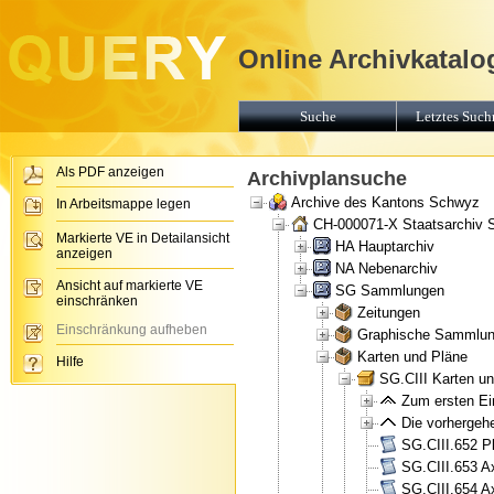
Online Archivkatalo
Suche
Letztes Suchr
Als PDF anzeigen
Archivplansuche
Archive des Kantons Schwyz
In Arbeitsmappe legen
CH-000071-X Staatsarchiv
Markierte VE in Detailansicht
HA Hauptarchiv
anzeigen
NA Nebenarchiv
Ansicht auf markierte VE
SG Sammlungen
einschränken
Zeitungen
Einschränkung aufheben
Graphische Sammlu
Karten und Pläne
Hilfe
SG.CIII Karten u
Zum ersten Ein
Die vorhergehe
SG.CIII.652 Pl
SG.CIII.653 A
SG.CIII.654 A