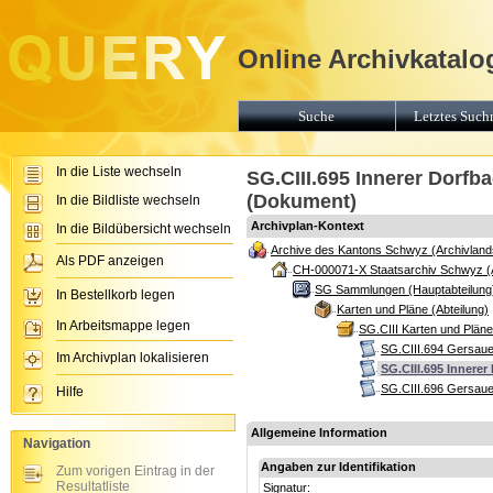
Online Archivkatalo
Suche
Letztes Suchr
In die Liste wechseln
SG.CIII.695 Innerer Dorfba
(Dokument)
In die Bildliste wechseln
Archivplan-Kontext
In die Bildübersicht wechseln
Archive des Kantons Schwyz (Archivland
Als PDF anzeigen
CH-000071-X Staatsarchiv Schwyz (
SG Sammlungen (Hauptabteilung
In Bestellkorb legen
Karten und Pläne (Abteilung)
In Arbeitsmappe legen
SG.CIII Karten und Plän
SG.CIII.694 Gersaue
Im Archivplan lokalisieren
SG.CIII.695 Innerer
SG.CIII.696 Gersauer
Hilfe
Allgemeine Information
Navigation
Angaben zur Identifikation
Zum vorigen Eintrag in der
Resultatliste
Signatur: