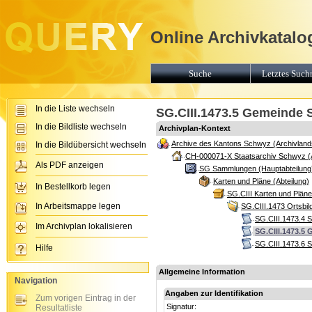
Online Archivkatalo
Suche
Letztes Suchr
In die Liste wechseln
SG.CIII.1473.5 Gemeinde
In die Bildliste wechseln
Archivplan-Kontext
Archive des Kantons Schwyz (Archivland
In die Bildübersicht wechseln
CH-000071-X Staatsarchiv Schwyz (
Als PDF anzeigen
SG Sammlungen (Hauptabteilung
Karten und Pläne (Abteilung)
In Bestellkorb legen
SG.CIII Karten und Plän
In Arbeitsmappe legen
SG.CIII.1473 Ortsbi
SG.CIII.1473.4 
Im Archivplan lokalisieren
SG.CIII.1473.5
SG.CIII.1473.6 S
Hilfe
Allgemeine Information
Navigation
Angaben zur Identifikation
Zum vorigen Eintrag in der
Signatur:
Resultatliste