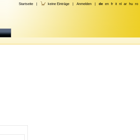
Startseite
|
keine Einträge
|
Anmelden
|
de
en
fr
it
nl
ar
hu
ro