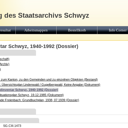
g des Staatsarchivs Schwyz
esultat
Arbeitsmappen
Bestellkorb
Info Corner
ntar Schwyz, 1940-1992 (Dossier)
schaft)
Archiv)
)
e zum Kanton, zu den Gemeinden und zu einzelnen Objekten (Bestand)
: Übersichtsplan Lindenwald / Gugelbergwald, Keine Angabe (Dokument)
ldinventar Schwyz, 1940-1992 (Dossier)
Situationsplan Schwyz, 19.12.1985 (Dokument)
de Freienbach: Grundbuchplan, 1938, 07.1939 (Dossier)
SG.CIII.1473