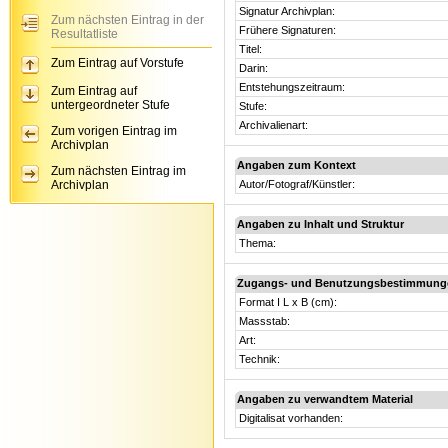
Signatur Archivplan:
Zum nächsten Eintrag in der
Frühere Signaturen:
Resultatliste
Titel:
Zum Eintrag auf Vorstufe
Darin:
Entstehungszeitraum:
Zum Eintrag auf
untergeordneter Stufe
Stufe:
Archivalienart:
Zum vorigen Eintrag im
Archivplan
Angaben zum Kontext
Zum nächsten Eintrag im
Archivplan
Autor/Fotograf/Künstler:
Angaben zu Inhalt und Struktur
Thema:
Zugangs- und Benutzungsbestimmung
Format I L x B (cm):
Massstab:
Art:
Technik:
Angaben zu verwandtem Material
Digitalisat vorhanden: