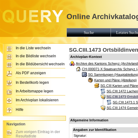
Online Archivkatalo
Suche
Letztes Suchr
In die Liste wechseln
SG.CIII.1473 Ortsbildinve
In die Bildliste wechseln
Archivplan-Kontext
Archive des Kantons Schwyz (Archivland
In die Bildübersicht wechseln
CH-000071-X Staatsarchiv Schwyz (
Als PDF anzeigen
SG Sammlungen (Hauptabteilung
Karten und Pläne (Abteilung)
In Bestellkorb legen
SG.CIII Karten und Plän
In Arbeitsmappe legen
SG.CIII.1472 Lachen
SG.CIII.1473 Ortsbi
Im Archivplan lokalisieren
SG.CIII.1473.1 
SG.CIII.1474 Gemein
Hilfe
Allgemeine Information
Navigation
Angaben zur Identifikation
Zum vorigen Eintrag in der
Signatur:
Resultatliste