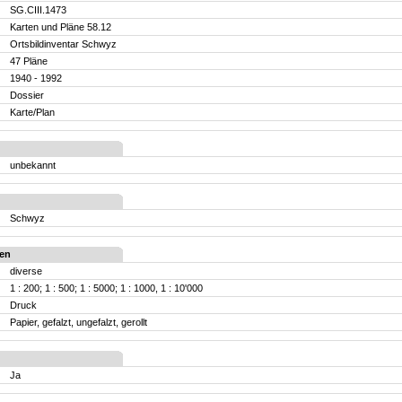
SG.CIII.1473
Karten und Pläne 58.12
Ortsbildinventar Schwyz
47 Pläne
1940 - 1992
Dossier
Karte/Plan
unbekannt
Schwyz
en
diverse
1 : 200; 1 : 500; 1 : 5000; 1 : 1000, 1 : 10'000
Druck
Papier, gefalzt, ungefalzt, gerollt
Ja