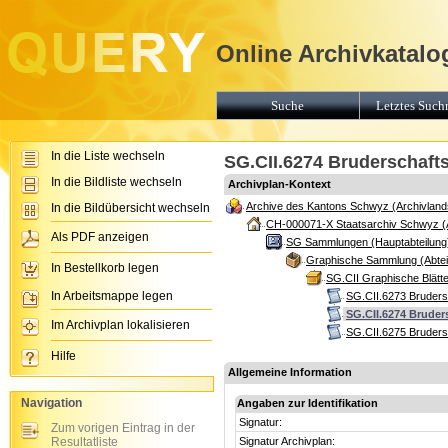
Online Archivkatalo
Suche
Letztes Suchr
In die Liste wechseln
SG.CII.6274 Bruderschafts
In die Bildliste wechseln
Archivplan-Kontext
Archive des Kantons Schwyz (Archivland
In die Bildübersicht wechseln
CH-000071-X Staatsarchiv Schwyz (
Als PDF anzeigen
SG Sammlungen (Hauptabteilung
Graphische Sammlung (Abtei
In Bestellkorb legen
SG.CII Graphische Blätte
In Arbeitsmappe legen
SG.CII.6273 Bruders
SG.CII.6274 Bruder
Im Archivplan lokalisieren
SG.CII.6275 Bruders
Hilfe
Allgemeine Information
Navigation
Angaben zur Identifikation
Signatur:
Zum vorigen Eintrag in der
Resultatliste
Signatur Archivplan: