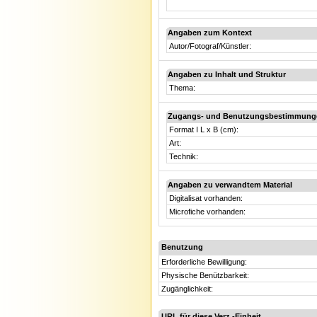
Angaben zum Kontext
Autor/Fotograf/Künstler:
Angaben zu Inhalt und Struktur
Thema:
Zugangs- und Benutzungsbestimmung
Format I L x B (cm):
Art:
Technik:
Angaben zu verwandtem Material
Digitalisat vorhanden:
Microfiche vorhanden:
Benutzung
Erforderliche Bewilligung:
Physische Benützbarkeit:
Zugänglichkeit:
URL für diese Verz.-Einheit