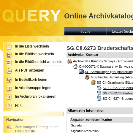
Online Archivkatalo
Suche
Letztes Suchr
In die Liste wechseln
SG.CII.6273 Bruderschafts
In die Bildliste wechseln
Archivplan-Kontext
Archive des Kantons Schwyz (Archivland
In die Bildübersicht wechseln
CH-000071-X Staatsarchiv Schwyz (
Als PDF anzeigen
SG Sammlungen (Hauptabteilung
Graphische Sammlung (Abtei
In Bestellkorb legen
SG.CII Graphische Blätte
In Arbeitsmappe legen
SG.CII.6272 Bruders
SG.CII.6273 Bruder
Im Archivplan lokalisieren
SG.CII.6274 Bruders
Hilfe
Allgemeine Information
Navigation
Angaben zur Identifikation
Signatur:
Zum vorigen Eintrag in der
Resultatliste
Signatur Archivplan: