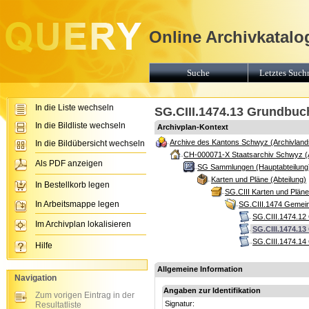
Online Archivkatalo
Suche
Letztes Suchr
In die Liste wechseln
SG.CIII.1474.13 Grundbuc
In die Bildliste wechseln
Archivplan-Kontext
Archive des Kantons Schwyz (Archivland
In die Bildübersicht wechseln
CH-000071-X Staatsarchiv Schwyz (
Als PDF anzeigen
SG Sammlungen (Hauptabteilung
Karten und Pläne (Abteilung)
In Bestellkorb legen
SG.CIII Karten und Plän
In Arbeitsmappe legen
SG.CIII.1474 Gemein
SG.CIII.1474.12
Im Archivplan lokalisieren
SG.CIII.1474.1
SG.CIII.1474.14
Hilfe
Allgemeine Information
Navigation
Angaben zur Identifikation
Zum vorigen Eintrag in der
Signatur:
Resultatliste