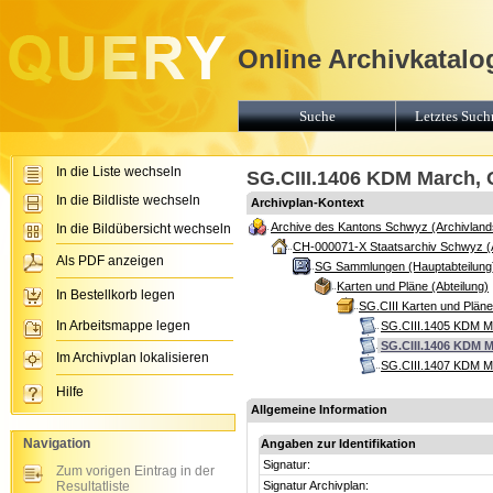
Online Archivkatalo
Suche
Letztes Suchr
In die Liste wechseln
SG.CIII.1406 KDM March, O
In die Bildliste wechseln
Archivplan-Kontext
Archive des Kantons Schwyz (Archivland
In die Bildübersicht wechseln
CH-000071-X Staatsarchiv Schwyz (
Als PDF anzeigen
SG Sammlungen (Hauptabteilung
Karten und Pläne (Abteilung)
In Bestellkorb legen
SG.CIII Karten und Plän
In Arbeitsmappe legen
SG.CIII.1405 KDM Ma
SG.CIII.1406 KDM M
Im Archivplan lokalisieren
SG.CIII.1407 KDM Ma
Hilfe
Allgemeine Information
Navigation
Angaben zur Identifikation
Signatur:
Zum vorigen Eintrag in der
Resultatliste
Signatur Archivplan: