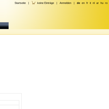
Startseite
|
keine Einträge
|
Anmelden
|
de
en
fr
it
nl
ar
hu
ro