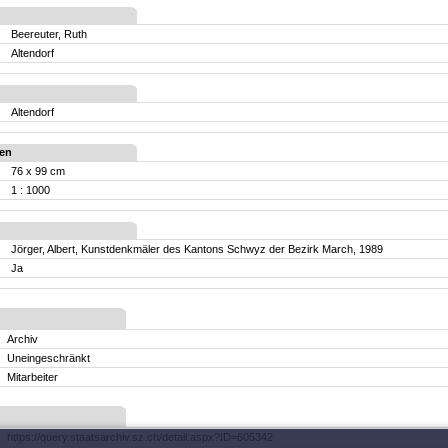
Beereuter, Ruth
Altendorf
Altendorf
en
76 x 99 cm
1 : 1000
Jörger, Albert, Kunstdenkmäler des Kantons Schwyz der Bezirk March, 1989
Ja
Archiv
Uneingeschränkt
Mitarbeiter
https://query.staatsarchiv.sz.ch/detail.aspx?ID=605342