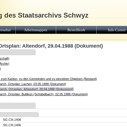
g des Staatsarchivs Schwyz
esultat
Arbeitsmappen
Bestellkorb
Info Corner
rtsplan: Altendorf, 29.04.1988 (Dokument)
schaft)
Archiv)
)
e zum Kanton, zu den Gemeinden und zu einzelnen Objekten (Bestand)
rch, Ortsplan: Lachen, 03.05.1988 (Dokument)
arch, Ortsplan: Altendorf, 29.04.1988 (Dokument)
rch, Ortsplan: Buttikon (Schübelbach), 02.05.1988 (Dokument)
SG.CIII.1406
SG.CIII.1406