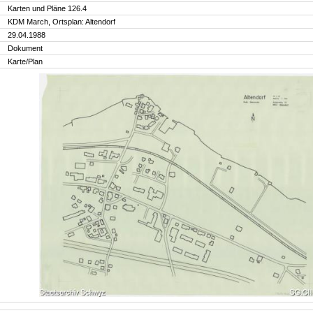
Karten und Pläne 126.4
KDM March, Ortsplan: Altendorf
29.04.1988
Dokument
Karte/Plan