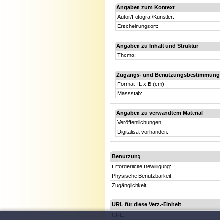
Angaben zum Kontext
Autor/Fotograf/Künstler:
Erscheinungsort:
Angaben zu Inhalt und Struktur
Thema:
Zugangs- und Benutzungsbestimmung
Format I L x B (cm):
Massstab:
Angaben zu verwandtem Material
Veröffentlichungen:
Digitalisat vorhanden:
Benutzung
Erforderliche Bewilligung:
Physische Benützbarkeit:
Zugänglichkeit:
URL für diese Verz.-Einheit
URL: