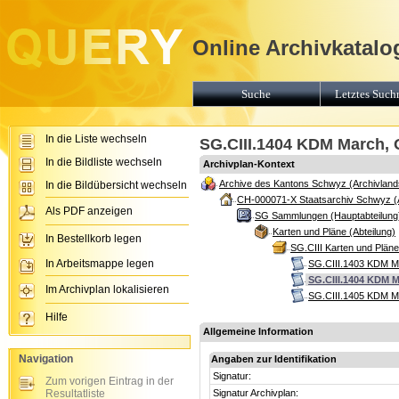
Online Archivkatalo
Suche
Letztes Suchr
In die Liste wechseln
SG.CIII.1404 KDM March, 
In die Bildliste wechseln
Archivplan-Kontext
Archive des Kantons Schwyz (Archivland
In die Bildübersicht wechseln
CH-000071-X Staatsarchiv Schwyz (
Als PDF anzeigen
SG Sammlungen (Hauptabteilung
Karten und Pläne (Abteilung)
In Bestellkorb legen
SG.CIII Karten und Plän
In Arbeitsmappe legen
SG.CIII.1403 KDM M
SG.CIII.1404 KDM M
Im Archivplan lokalisieren
SG.CIII.1405 KDM Ma
Hilfe
Allgemeine Information
Navigation
Angaben zur Identifikation
Signatur:
Zum vorigen Eintrag in der
Resultatliste
Signatur Archivplan: