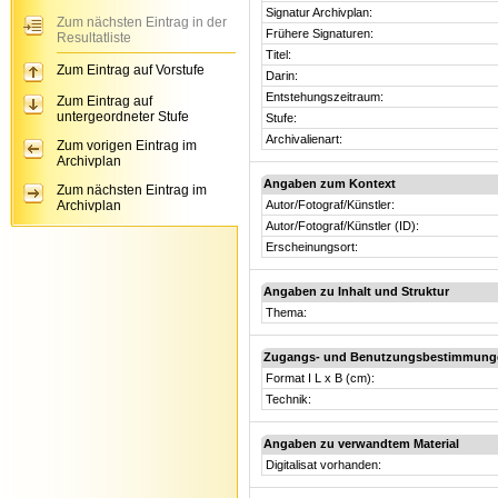
Signatur Archivplan:
Zum nächsten Eintrag in der
Frühere Signaturen:
Resultatliste
Titel:
Zum Eintrag auf Vorstufe
Darin:
Entstehungszeitraum:
Zum Eintrag auf
untergeordneter Stufe
Stufe:
Archivalienart:
Zum vorigen Eintrag im
Archivplan
Angaben zum Kontext
Zum nächsten Eintrag im
Archivplan
Autor/Fotograf/Künstler:
Autor/Fotograf/Künstler (ID):
Erscheinungsort:
Angaben zu Inhalt und Struktur
Thema:
Zugangs- und Benutzungsbestimmung
Format I L x B (cm):
Technik:
Angaben zu verwandtem Material
Digitalisat vorhanden: