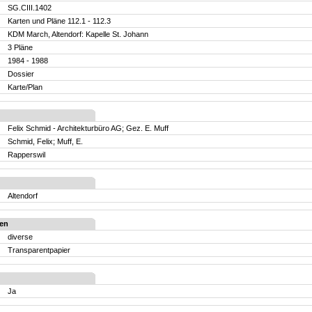
SG.CIII.1402
Karten und Pläne 112.1 - 112.3
KDM March, Altendorf: Kapelle St. Johann
3 Pläne
1984 - 1988
Dossier
Karte/Plan
Felix Schmid - Architekturbüro AG; Gez. E. Muff
Schmid, Felix; Muff, E.
Rapperswil
Altendorf
en
diverse
Transparentpapier
Ja