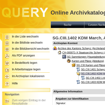
Online Archivkatalo
Suche
Letztes Suchr
In die Liste wechseln
SG.CIII.1402 KDM March, A
In die Bildliste wechseln
Archivplan-Kontext
Archive des Kantons Schwyz (Archivland
In die Bildübersicht wechseln
CH-000071-X Staatsarchiv Schwyz (
Als PDF anzeigen
SG Sammlungen (Hauptabteilung
Karten und Pläne (Abteilung)
In Bestellkorb legen
SG.CIII Karten und Plän
In Arbeitsmappe legen
SG.CIII.1401 Schwyz,
SG.CIII.1402 KDM Ma
Im Archivplan lokalisieren
SG.CIII.1402.1 
SG.CIII.1403 KDM M
Hilfe
Allgemeine Information
Navigation
Angaben zur Identifikation
Zum vorigen Eintrag in der
Signatur:
Resultatliste