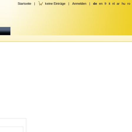
Startseite
|
keine Einträge
|
Anmelden
|
de
en
fr
it
nl
ar
hu
ro