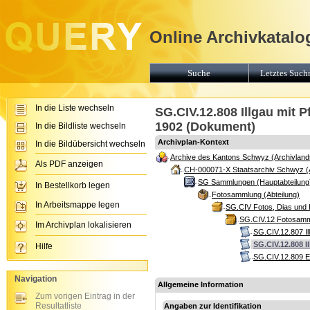
Online Archivkatalo
Suche
Letztes Suchr
In die Liste wechseln
SG.CIV.12.808 Illgau mit P
1902 (Dokument)
In die Bildliste wechseln
Archivplan-Kontext
In die Bildübersicht wechseln
Archive des Kantons Schwyz (Archivland
Als PDF anzeigen
CH-000071-X Staatsarchiv Schwyz (
SG Sammlungen (Hauptabteilung
In Bestellkorb legen
Fotosammlung (Abteilung)
In Arbeitsmappe legen
SG.CIV Fotos, Dias und 
SG.CIV.12 Fotosamml
Im Archivplan lokalisieren
SG.CIV.12.807 Il
SG.CIV.12.808 I
Hilfe
SG.CIV.12.809 Er
Navigation
Allgemeine Information
Zum vorigen Eintrag in der
Resultatliste
Angaben zur Identifikation