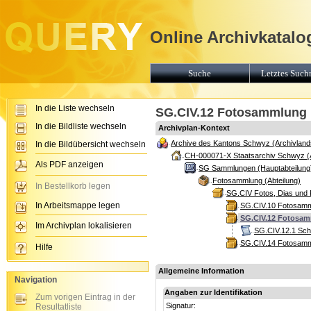
Online Archivkatalo
Suche
Letztes Suchr
In die Liste wechseln
SG.CIV.12 Fotosammlung 1
In die Bildliste wechseln
Archivplan-Kontext
Archive des Kantons Schwyz (Archivland
In die Bildübersicht wechseln
CH-000071-X Staatsarchiv Schwyz (
Als PDF anzeigen
SG Sammlungen (Hauptabteilung
Fotosammlung (Abteilung)
In Bestellkorb legen
SG.CIV Fotos, Dias und 
In Arbeitsmappe legen
SG.CIV.10 Fotosamml
SG.CIV.12 Fotosamm
Im Archivplan lokalisieren
SG.CIV.12.1 Sc
SG.CIV.14 Fotosamml
Hilfe
Allgemeine Information
Navigation
Angaben zur Identifikation
Zum vorigen Eintrag in der
Signatur:
Resultatliste