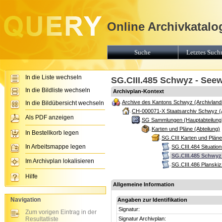
Online Archivkatalo
Suche
Letztes Suchr
In die Liste wechseln
SG.CIII.485 Schwyz - See
In die Bildliste wechseln
Archivplan-Kontext
Archive des Kantons Schwyz (Archivland
In die Bildübersicht wechseln
CH-000071-X Staatsarchiv Schwyz (
Als PDF anzeigen
SG Sammlungen (Hauptabteilung
Karten und Pläne (Abteilung)
In Bestellkorb legen
SG.CIII Karten und Plän
In Arbeitsmappe legen
SG.CIII.484 Situatio
SG.CIII.485 Schwy
Im Archivplan lokalisieren
SG.CIII.486 Planskiz
Hilfe
Allgemeine Information
Navigation
Angaben zur Identifikation
Signatur:
Zum vorigen Eintrag in der
Resultatliste
Signatur Archivplan: