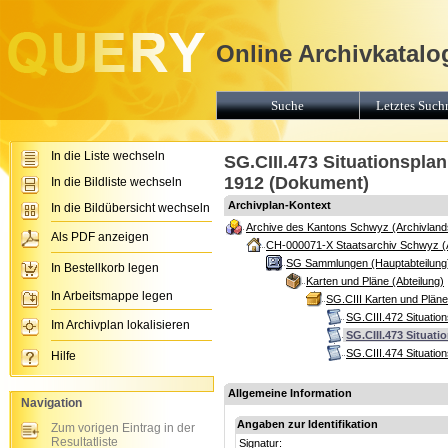
Online Archivkatalo
Suche
Letztes Suchr
In die Liste wechseln
SG.CIII.473 Situationsplan:
1912 (Dokument)
In die Bildliste wechseln
Archivplan-Kontext
In die Bildübersicht wechseln
Archive des Kantons Schwyz (Archivland
Als PDF anzeigen
CH-000071-X Staatsarchiv Schwyz (
SG Sammlungen (Hauptabteilung
In Bestellkorb legen
Karten und Pläne (Abteilung)
In Arbeitsmappe legen
SG.CIII Karten und Plän
SG.CIII.472 Situatio
Im Archivplan lokalisieren
SG.CIII.473 Situati
SG.CIII.474 Situation
Hilfe
Allgemeine Information
Navigation
Angaben zur Identifikation
Zum vorigen Eintrag in der
Resultatliste
Signatur: