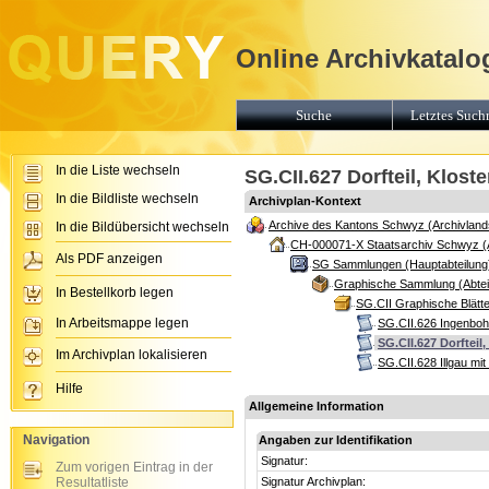
Online Archivkatalo
Suche
Letztes Suchr
In die Liste wechseln
SG.CII.627 Dorfteil, Klost
In die Bildliste wechseln
Archivplan-Kontext
Archive des Kantons Schwyz (Archivland
In die Bildübersicht wechseln
CH-000071-X Staatsarchiv Schwyz (
Als PDF anzeigen
SG Sammlungen (Hauptabteilung
Graphische Sammlung (Abtei
In Bestellkorb legen
SG.CII Graphische Blätte
In Arbeitsmappe legen
SG.CII.626 Ingenboh
SG.CII.627 Dorfteil
Im Archivplan lokalisieren
SG.CII.628 Illgau mi
Hilfe
Allgemeine Information
Navigation
Angaben zur Identifikation
Signatur:
Zum vorigen Eintrag in der
Resultatliste
Signatur Archivplan: