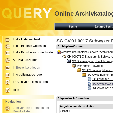
Online Archivkatalo
Suche
Letztes Suchr
In die Liste wechseln
SG.CV.01.0017 Schwyzer R
In die Bildliste wechseln
Archivplan-Kontext
Archive des Kantons Schwyz (Archivland
In die Bildübersicht wechseln
CH-000071-X Staatsarchiv Schwyz (
Als PDF anzeigen
SG Sammlungen (Hauptabteilung
Altertümer (Abteilung)
In Bestellkorb legen
SG.CV Fahnen, Münzen, M
In Arbeitsmappe legen
SG.CV.01 Banner (Te
SG.CV.01.0016 Fa
Im Archivplan lokalisieren
SG.CV.01.0017 
SG.CV.01.0018 S
Hilfe
Allgemeine Information
Navigation
Angaben zur Identifikation
Zum vorigen Eintrag in der
Signatur:
Resultatliste