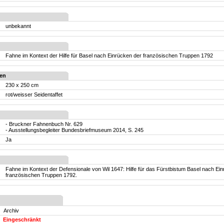
unbekannt
Fahne im Kontext der Hilfe für Basel nach Einrücken der französischen Truppen 1792
en
230 x 250 cm
rot/weisser Seidentaffet
- Bruckner Fahnenbuch Nr. 629
- Ausstellungsbegleiter Bundesbriefmuseum 2014, S. 245
Ja
Fahne im Kontext der Defensionale von Wil 1647: Hilfe für das Fürstbistum Basel nach Ei
französischen Truppen 1792.
Archiv
Eingeschränkt