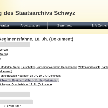
g des Staatsarchivs Schwyz
esultat
Arbeitsmappen
Bestellkorb
Info Corner
egimentsfahne, 18. Jh. (Dokument)
schaft)
Archiv)
)
edaillen, Siegel, Petschaften, kunsthandwerkliche Gegenstände, Waffen und Reliefs, Kan
ilbestand)
hne Bataillon Hettlinger, 18. Jh.-19. Jh. (Dokument)
Schwyzer Regimentsfahne, 18. Jh. (Dokument)
chwyzer Quartierfahne, 17. Jh. (Dokument)
SG.CV.01.0017