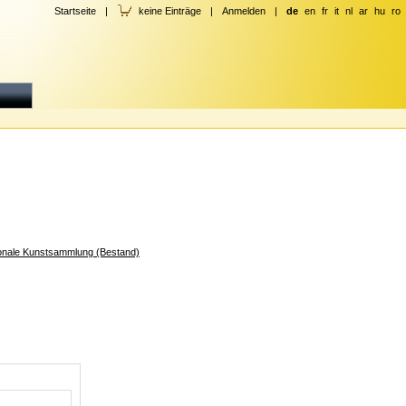
Startseite
|
keine Einträge
|
Anmelden
|
de
en
fr
it
nl
ar
hu
ro
tonale Kunstsammlung (Bestand)