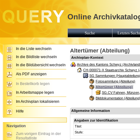
Online Archivkatalo
Suche
Letztes Suchr
In die Liste wechseln
Altertümer (Abteilung)
In die Bildliste wechseln
Archivplan-Kontext
Archive des Kantons Schwyz (Archivland
In die Bildübersicht wechseln
CH-000071-X Staatsarchiv Schwyz (
Als PDF anzeigen
SG Sammlungen (Hauptabteilung
Fotosammlung (Abteilung)
In Bestellkorb legen
Altertümer (Abteilung)
In Arbeitsmappe legen
SG.CV Fahnen, Münzen, M
Bilddokumentation (Abteilung
Im Archivplan lokalisieren
Allgemeine Information
Hilfe
Angaben zur Identifikation
Navigation
Titel:
Stufe:
Zum vorigen Eintrag in der
Resultatliste