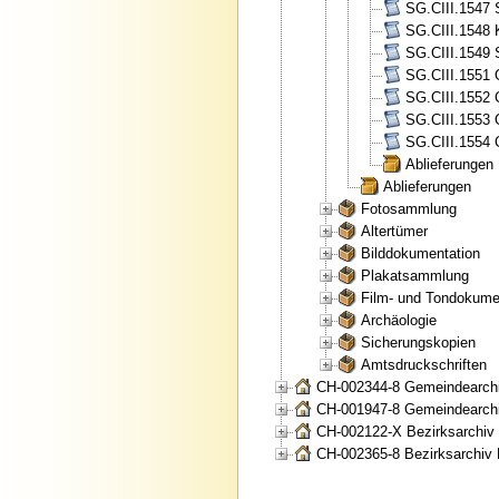
SG.CIII.1547 
SG.CIII.1548 
SG.CIII.1549 
SG.CIII.1551 
SG.CIII.1552 
SG.CIII.1553 
SG.CIII.1554 
Ablieferungen
Ablieferungen
Fotosammlung
Altertümer
Bilddokumentation
Plakatsammlung
Film- und Tondokume
Archäologie
Sicherungskopien
Amtsdruckschriften
CH-002344-8 Gemeindearchi
CH-001947-8 Gemeindearchi
CH-002122-X Bezirksarchiv
CH-002365-8 Bezirksarchiv 