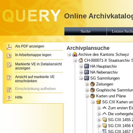
Online Archivkatalo
Suche
Letztes Suchr
Als PDF anzeigen
Archivplansuche
Archive des Kantons Schwyz
In Arbeitsmappe legen
CH-000071-X Staatsarchiv
Markierte VE in Detailansicht
HA Hauptarchiv
anzeigen
NA Nebenarchiv
Ansicht auf markierte VE
SG Sammlungen
einschränken
Zeitungen
Einschränkung aufheben
Graphische Sammlu
Karten und Pläne
Hilfe
SG.CIII Karten u
Zum ersten Ein
Die vorhergehe
SG.CIII.1455 
SG.CIII.1456 
SG.CIII.1457 