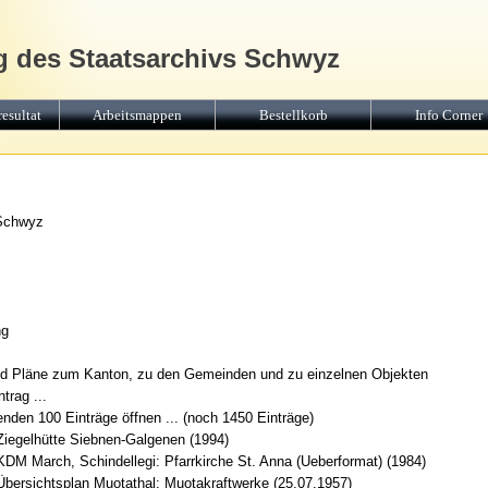
g des Staatsarchivs Schwyz
esultat
Arbeitsmappen
Bestellkorb
Info Corner
 Schwyz
ng
nd Pläne zum Kanton, zu den Gemeinden und zu einzelnen Objekten
trag ...
nden 100 Einträge öffnen ... (noch 1450 Einträge)
Ziegelhütte Siebnen-Galgenen (1994)
KDM March, Schindellegi: Pfarrkirche St. Anna (Ueberformat) (1984)
Übersichtsplan Muotathal: Muotakraftwerke (25.07.1957)