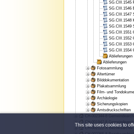
SG.CIII.1545 
SG.CIII.1546 
SG.CIII.1547 
SG.CIII.1548 
SG.CIII.1549 
SG.CIII.1551 
SG.CIII.1552 
SG.CIII.1553 
SG.CIII.1554 
Ablieferungen
Ablieferungen
Fotosammlung
Altertümer
Bilddokumentation
Plakatsammlung
Film- und Tondokume
Archäologie
Sicherungskopien
Amtsdruckschriften
CH-002344-8 Gemeindearchi
CH-001947-8 Gemeindearchi
This site uses cookies to of
CH-002122-X Bezirksarchiv
CH-002365-8 Bezirksarchiv 