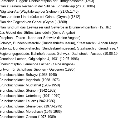
Gemeinde Tuggen: Übersichtsplan der Linthgenossame (1893)
lan zu einem Rechen in der Sihl bei Schindellegi (28.08.1806)
ägitaler-Aa (Wägitaleraa) bei Siebnen (21.05.1746)
lan zur einer Linthbrücke bei Grinau (Grynau) (1812)
Plan der Gegend von Grinau (Grynau) (1808)
Plan rund um das Leewasser und Gewerbe in Brunnen-Ingenbohl (19. Jh.)
Das Gebiet des Stiftes Einsiedeln (Keine Angabe)
Telephon - Taxen - Karte der Schweiz (Keine Angabe)
Schwyz, Bundesbirefarchiv (Bundesbriefmuseum), Staatsarchiv: Anbau Magaz
Schwyz, Bundesbirefarchiv (Bundesbriefmuseum), Staatsarchiv: Grundrisse, 
Regierungsgebäude, Bahnhofstrasse, Schwyz: Dachstock - Ausbau (10.06.19
Gemeinde Lachen, Originalplan 4, 1931 (12.07.1996)
Übersichtsplan Gemeinde Lachen (Keine Angabe)
Entwurf für Schulhaus Siebnen - Galgenen (1920-)
Grundbuchpläne: Schwyz (1935-1948)
Grundbuchpläne: Ingenbohl (1968-1975)
Grundbuchpläne: Muotathal (1932-1950)
Grundbuchpläne: Steinen (1942-1982)
Grundbuchpläne: Unteriberg (1941-1979)
Grundbuchpläne: Lauerz (1942-1986)
Grundbuchpläne: Steinerberg (1978-1979)
Grundbuchpläne: Morschach (1948-1986)
Grundbuchpläne: Gersau (1973-1989)