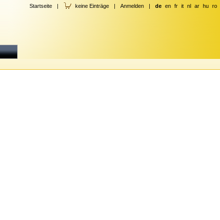
Startseite
|
keine Einträge
|
Anmelden
|
de
en
fr
it
nl
ar
hu
ro