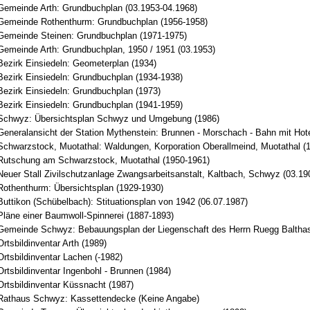
Gemeinde Arth: Grundbuchplan (03.1953-04.1968)
Gemeinde Rothenthurm: Grundbuchplan (1956-1958)
Gemeinde Steinen: Grundbuchplan (1971-1975)
Gemeinde Arth: Grundbuchplan, 1950 / 1951 (03.1953)
Bezirk Einsiedeln: Geometerplan (1934)
Bezirk Einsiedeln: Grundbuchplan (1934-1938)
Bezirk Einsiedeln: Grundbuchplan (1973)
Bezirk Einsiedeln: Grundbuchplan (1941-1959)
 Schwyz: Übersichtsplan Schwyz und Umgebung (1986)
Generalansicht der Station Mythenstein: Brunnen - Morschach - Bahn mit Hote
Schwarzstock, Muotathal: Waldungen, Korporation Oberallmeind, Muotathal (
Rutschung am Schwarzstock, Muotathal (1950-1961)
Neuer Stall Zivilschutzanlage Zwangsarbeitsanstalt, Kaltbach, Schwyz (03.19
Rothenthurm: Übersichtsplan (1929-1930)
uttikon (Schübelbach): Stituationsplan von 1942 (06.07.1987)
Pläne einer Baumwoll-Spinnerei (1887-1893)
Gemeinde Schwyz: Bebauungsplan der Liegenschaft des Herrn Ruegg Balthas
rtsbildinventar Arth (1989)
rtsbildinventar Lachen (-1982)
rtsbildinventar Ingenbohl - Brunnen (1984)
Ortsbildinventar Küssnacht (1987)
Rathaus Schwyz: Kassettendecke (Keine Angabe)