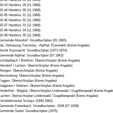
60.43 Handriss 29 (11.1968)
60.44 Handriss 30 (11.1968)
60.45 Handriss 31 (11.1968)
60.46 Handriss 32 (11.1968)
60.47 Handriss 33 (11.1968)
60.48 Handriss 34 (11.1968)
60.49 Handriss 35 (11.1968)
Gemeinde Altendorf: Grundbuchplan (05.1965)
lp, Verbauung Trachslau - Alpthal, Einsiedeln (Keine Angabe)
Bezirk Küssnacht: Grundbuchplan (1971-1974)
Gemeinde Alpthal: Grundbuchplan (07.1963)
Schübelbach / Buttikon: Übersichtsplan (Keine Angabe)
ltendorf / Lachen: Übersichtsplan (Keine Angabe)
Wangen: Übersichtsplan (Keine Angabe)
Reichenburg: Übersichtsplan (Keine Angabe)
Tuggen: Übersichtsplan (Keine Angabe)
Galgenen / Siebnen: Übersichtsplan (Keine Angabe)
orderthal - Wägital: Übersichtsplan Lindenwald / Gugelbergwald (Keine Anga
Lachen: Übersichtsplan Lindenwald / Gugelbergwald (Keine Angabe)
Ortsbildinventar Schwyz (1940-1992)
Gemeinde Freienbach: Grundbuchplan, 1938 (07.1939)
Gemeinde Sattel: Grundbuchplan (1975)