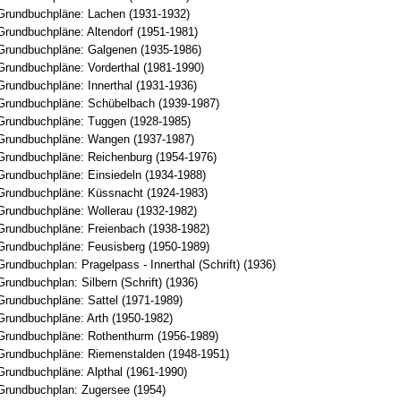
Grundbuchpläne: Lachen (1931-1932)
Grundbuchpläne: Altendorf (1951-1981)
Grundbuchpläne: Galgenen (1935-1986)
Grundbuchpläne: Vorderthal (1981-1990)
Grundbuchpläne: Innerthal (1931-1936)
Grundbuchpläne: Schübelbach (1939-1987)
Grundbuchpläne: Tuggen (1928-1985)
Grundbuchpläne: Wangen (1937-1987)
Grundbuchpläne: Reichenburg (1954-1976)
Grundbuchpläne: Einsiedeln (1934-1988)
Grundbuchpläne: Küssnacht (1924-1983)
Grundbuchpläne: Wollerau (1932-1982)
Grundbuchpläne: Freienbach (1938-1982)
Grundbuchpläne: Feusisberg (1950-1989)
rundbuchplan: Pragelpass - Innerthal (Schrift) (1936)
rundbuchplan: Silbern (Schrift) (1936)
Grundbuchpläne: Sattel (1971-1989)
Grundbuchpläne: Arth (1950-1982)
Grundbuchpläne: Rothenthurm (1956-1989)
Grundbuchpläne: Riemenstalden (1948-1951)
Grundbuchpläne: Alpthal (1961-1990)
Grundbuchplan: Zugersee (1954)