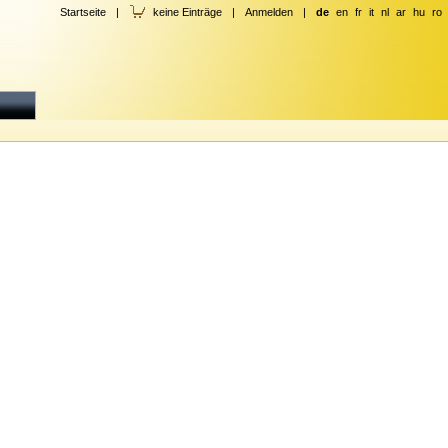
Startseite
|
keine Einträge
|
Anmelden
|
de
en
fr
it
nl
ar
hu
ro