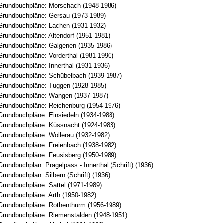
Grundbuchpläne: Morschach (1948-1986)
Grundbuchpläne: Gersau (1973-1989)
Grundbuchpläne: Lachen (1931-1932)
Grundbuchpläne: Altendorf (1951-1981)
Grundbuchpläne: Galgenen (1935-1986)
Grundbuchpläne: Vorderthal (1981-1990)
Grundbuchpläne: Innerthal (1931-1936)
Grundbuchpläne: Schübelbach (1939-1987)
Grundbuchpläne: Tuggen (1928-1985)
Grundbuchpläne: Wangen (1937-1987)
Grundbuchpläne: Reichenburg (1954-1976)
Grundbuchpläne: Einsiedeln (1934-1988)
Grundbuchpläne: Küssnacht (1924-1983)
Grundbuchpläne: Wollerau (1932-1982)
Grundbuchpläne: Freienbach (1938-1982)
Grundbuchpläne: Feusisberg (1950-1989)
rundbuchplan: Pragelpass - Innerthal (Schrift) (1936)
rundbuchplan: Silbern (Schrift) (1936)
Grundbuchpläne: Sattel (1971-1989)
Grundbuchpläne: Arth (1950-1982)
Grundbuchpläne: Rothenthurm (1956-1989)
Grundbuchpläne: Riemenstalden (1948-1951)