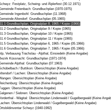
Schwyz: Festplatz, Schwing- und Älplerfest (30.12.1971)
Gemeinde Freienbach: Grundbuchplan (1970-1975)
Gemeinde Ingenbohl: Grundbuchplan (11.1968)
Gemeinde Altendorf: Grundbuchplan (05.1965)
61.1 Grundbuchplan, Originalplan 8, 1965 / Kopie (1966)
61.2 Grundbuchplan, Originalplan 9 / Kopie (1965)
61.3 Grundbuchplan, Originalplan 10 / Kopie (1965)
61.4 Grundbuchplan, Originalplan 11 / Kopie (1965)
61.5 Grundbuchplan, Originalplan 6, 1965 / Kopie (05.1966)
61.6 Grundbuchplan, Originalplan 7, 1965 / Kopie (05.1966)
lp, Verbauung Trachslau - Alpthal, Einsiedeln (Keine Angabe)
Bezirk Küssnacht: Grundbuchplan (1971-1974)
Gemeinde Alpthal: Grundbuchplan (07.1963)
Schübelbach / Buttikon: Übersichtsplan (Keine Angabe)
ltendorf / Lachen: Übersichtsplan (Keine Angabe)
Wangen: Übersichtsplan (Keine Angabe)
Reichenburg: Übersichtsplan (Keine Angabe)
Tuggen: Übersichtsplan (Keine Angabe)
Galgenen / Siebnen: Übersichtsplan (Keine Angabe)
orderthal - Wägital: Übersichtsplan Lindenwald / Gugelbergwald (Keine Anga
Lachen: Übersichtsplan Lindenwald / Gugelbergwald (Keine Angabe)
Ortsbildinventar Schwyz (1940-1992)