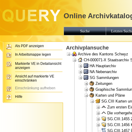
Online Archivkatalo
Suche
Letztes Suchr
Als PDF anzeigen
Archivplansuche
Archive des Kantons Schwyz
In Arbeitsmappe legen
CH-000071-X Staatsarchiv
Markierte VE in Detailansicht
HA Hauptarchiv
anzeigen
NA Nebenarchiv
Ansicht auf markierte VE
SG Sammlungen
einschränken
Zeitungen
Einschränkung aufheben
Graphische Sammlu
Karten und Pläne
Hilfe
SG.CIII Karten u
Zum ersten Ein
Die vorhergehe
SG.CIII.1455 
SG.CIII.1456 
SG.CIII.1457 