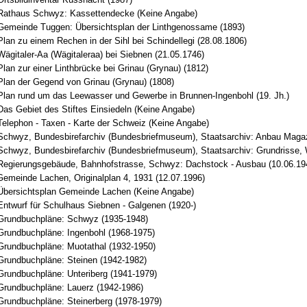
Rathaus Schwyz: Kassettendecke (Keine Angabe)
Gemeinde Tuggen: Übersichtsplan der Linthgenossame (1893)
lan zu einem Rechen in der Sihl bei Schindellegi (28.08.1806)
ägitaler-Aa (Wägitaleraa) bei Siebnen (21.05.1746)
lan zur einer Linthbrücke bei Grinau (Grynau) (1812)
Plan der Gegend von Grinau (Grynau) (1808)
Plan rund um das Leewasser und Gewerbe in Brunnen-Ingenbohl (19. Jh.)
Das Gebiet des Stiftes Einsiedeln (Keine Angabe)
Telephon - Taxen - Karte der Schweiz (Keine Angabe)
Schwyz, Bundesbirefarchiv (Bundesbriefmuseum), Staatsarchiv: Anbau Magaz
Schwyz, Bundesbirefarchiv (Bundesbriefmuseum), Staatsarchiv: Grundrisse, 
Regierungsgebäude, Bahnhofstrasse, Schwyz: Dachstock - Ausbau (10.06.19
Gemeinde Lachen, Originalplan 4, 1931 (12.07.1996)
Übersichtsplan Gemeinde Lachen (Keine Angabe)
Entwurf für Schulhaus Siebnen - Galgenen (1920-)
Grundbuchpläne: Schwyz (1935-1948)
Grundbuchpläne: Ingenbohl (1968-1975)
Grundbuchpläne: Muotathal (1932-1950)
Grundbuchpläne: Steinen (1942-1982)
Grundbuchpläne: Unteriberg (1941-1979)
Grundbuchpläne: Lauerz (1942-1986)
Grundbuchpläne: Steinerberg (1978-1979)