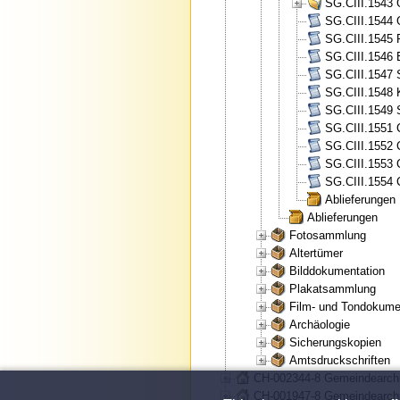
SG.CIII.1543 
SG.CIII.1544 
SG.CIII.1545 
SG.CIII.1546 
SG.CIII.1547 
SG.CIII.1548 
SG.CIII.1549 
SG.CIII.1551 
SG.CIII.1552 
SG.CIII.1553 
SG.CIII.1554 
Ablieferungen
Ablieferungen
Fotosammlung
Altertümer
Bilddokumentation
Plakatsammlung
Film- und Tondokume
Archäologie
Sicherungskopien
Amtsdruckschriften
CH-002344-8 Gemeindearchi
CH-001947-8 Gemeindearchi