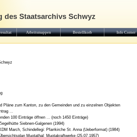
g des Staatsarchivs Schwyz
esultat
Arbeitsmappen
Bestellkorb
Info Corner
 Schwyz
ng
nd Pläne zum Kanton, zu den Gemeinden und zu einzelnen Objekten
trag ...
nden 100 Einträge öffnen ... (noch 1450 Einträge)
Ziegelhütte Siebnen-Galgenen (1994)
KDM March, Schindellegi: Pfarrkirche St. Anna (Ueberformat) (1984)
Übersichtsplan Muotathal: Muotakraftwerke (25.07.1957)