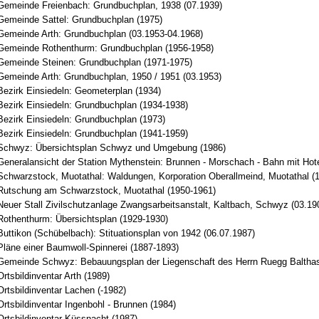
Gemeinde Freienbach: Grundbuchplan, 1938 (07.1939)
Gemeinde Sattel: Grundbuchplan (1975)
Gemeinde Arth: Grundbuchplan (03.1953-04.1968)
Gemeinde Rothenthurm: Grundbuchplan (1956-1958)
Gemeinde Steinen: Grundbuchplan (1971-1975)
Gemeinde Arth: Grundbuchplan, 1950 / 1951 (03.1953)
Bezirk Einsiedeln: Geometerplan (1934)
Bezirk Einsiedeln: Grundbuchplan (1934-1938)
Bezirk Einsiedeln: Grundbuchplan (1973)
Bezirk Einsiedeln: Grundbuchplan (1941-1959)
 Schwyz: Übersichtsplan Schwyz und Umgebung (1986)
Generalansicht der Station Mythenstein: Brunnen - Morschach - Bahn mit Hote
Schwarzstock, Muotathal: Waldungen, Korporation Oberallmeind, Muotathal (
Rutschung am Schwarzstock, Muotathal (1950-1961)
Neuer Stall Zivilschutzanlage Zwangsarbeitsanstalt, Kaltbach, Schwyz (03.19
Rothenthurm: Übersichtsplan (1929-1930)
uttikon (Schübelbach): Stituationsplan von 1942 (06.07.1987)
Pläne einer Baumwoll-Spinnerei (1887-1893)
Gemeinde Schwyz: Bebauungsplan der Liegenschaft des Herrn Ruegg Balthas
rtsbildinventar Arth (1989)
rtsbildinventar Lachen (-1982)
rtsbildinventar Ingenbohl - Brunnen (1984)
Ortsbildinventar Küssnacht (1987)