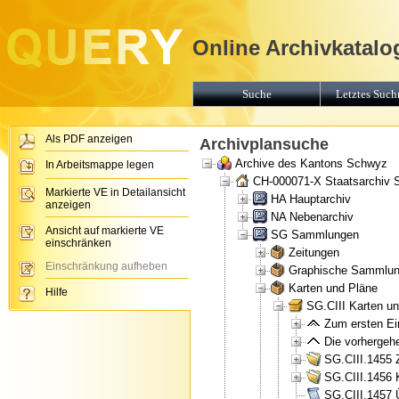
Online Archivkatalo
Suche
Letztes Suchr
Als PDF anzeigen
Archivplansuche
Archive des Kantons Schwyz
In Arbeitsmappe legen
CH-000071-X Staatsarchiv
Markierte VE in Detailansicht
HA Hauptarchiv
anzeigen
NA Nebenarchiv
Ansicht auf markierte VE
SG Sammlungen
einschränken
Zeitungen
Einschränkung aufheben
Graphische Sammlu
Karten und Pläne
Hilfe
SG.CIII Karten u
Zum ersten Ein
Die vorhergehe
SG.CIII.1455 
SG.CIII.1456 
SG.CIII.1457 