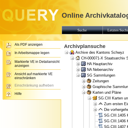
Online Archivkatalo
Suche
Letztes Suchr
Als PDF anzeigen
Archivplansuche
Archive des Kantons Schwyz
In Arbeitsmappe legen
CH-000071-X Staatsarchiv
Markierte VE in Detailansicht
HA Hauptarchiv
anzeigen
NA Nebenarchiv
Ansicht auf markierte VE
SG Sammlungen
einschränken
Zeitungen
Einschränkung aufheben
Graphische Sammlu
Karten und Pläne
Hilfe
SG.CIII Karten u
Zum ersten Ein
Die vorhergehe
SG.CIII.1405 
SG.CIII.1406 
SG.CIII.1407 