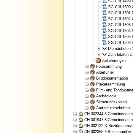
SG.CIII.1499 
SG.CIII.1500 
SG.CIII.1501 P
SG.CIII.1502 W
SG.CIII.1503 P
SG.CIII.1504 
SG.CIII.1505 
SG.CIII.1506 
Die nächsten 1
Zum letzten Ei
Ablieferungen
Fotosammlung
Altertümer
Bilddokumentation
Plakatsammlung
Film- und Tondokume
Archäologie
Sicherungskopien
Amtsdruckschriften
CH-002344-8 Gemeindearchi
CH-001947-8 Gemeindearchi
CH-002122-X Bezirksarchiv
CH-002365-8 Bezirksarchiv 