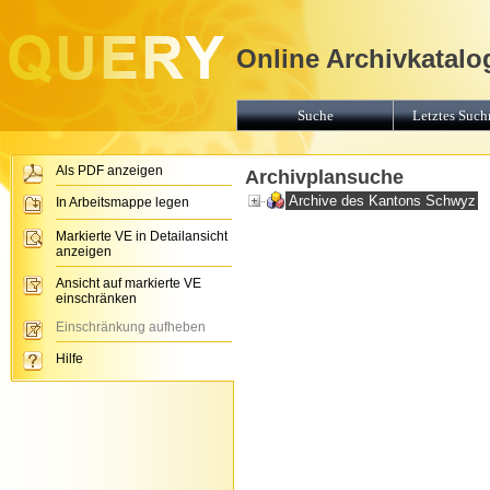
Online Archivkatalo
Suche
Letztes Suchr
Als PDF anzeigen
Archivplansuche
Archive des Kantons Schwyz
In Arbeitsmappe legen
Markierte VE in Detailansicht
anzeigen
Ansicht auf markierte VE
einschränken
Einschränkung aufheben
Hilfe